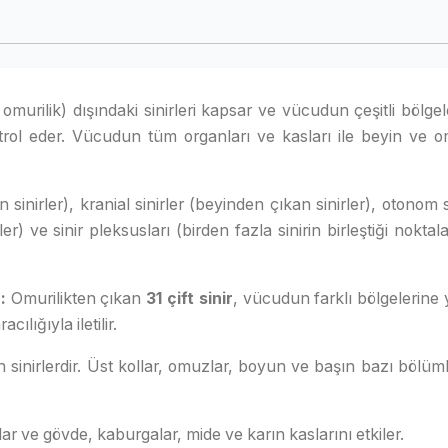
e omurilik) dışındaki sinirleri kapsar ve vücudun çeşitli bölge
rol eder. Vücudun tüm organları ve kasları ile beyin ve om
an sinirler), kranial sinirler (beyinden çıkan sinirler), otonom s
r) ve sinir pleksusları (birden fazla sinirin birleştiği noktala
 :
Omurilikten çıkan
31 çift sinir
, vücudun farklı bölgelerine y
ılığıyla iletilir.
inirlerdir. Üst kollar, omuzlar, boyun ve başın bazı bölüml
r ve gövde, kaburgalar, mide ve karın kaslarını etkiler.