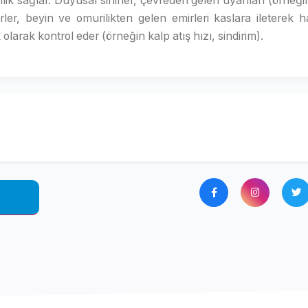
llik sağlar. Duyusal sinirler, çevreden gelen uyarıları (örneği
ler, beyin ve omurilikten gelen emirleri kaslara ileterek h
 olarak kontrol eder (örneğin kalp atış hızı, sindirim).