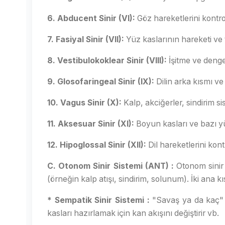
6. Abducent Sinir (VI):
Göz hareketlerini kontro
7. Fasiyal Sinir (VII):
Yüz kaslarının hareketi ve
8. Vestibulokoklear Sinir (VIII):
İşitme ve denge
9. Glosofaringeal Sinir (IX):
Dilin arka kısmı ve 
10. Vagus Sinir (X):
Kalp, akciğerler, sindirim si
11. Aksesuar Sinir (XI):
Boyun kasları ve bazı yü
12. Hipoglossal Sinir (XII):
Dil hareketlerini kont
C. Otonom Sinir Sistemi (ANT) :
Otonom sinir 
(örneğin kalp atışı, sindirim, solunum). İki ana kı
* Sempatik Sinir Sistemi :
"Savaş ya da kaç" tep
kasları hazırlamak için kan akışını değiştirir vb.