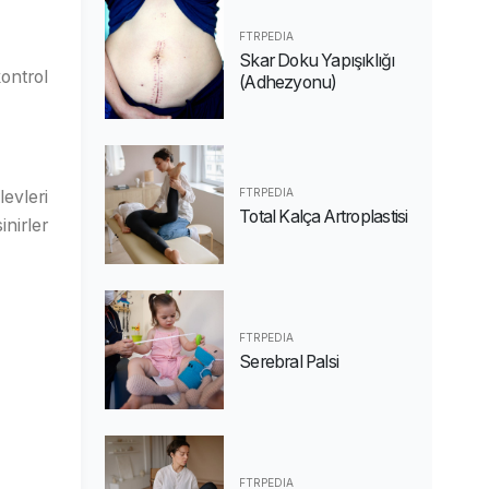
FTRPEDIA
Skar Doku Yapışıklığı
kontrol
(Adhezyonu)
FTRPEDIA
evleri
Total Kalça Artroplastisi
inirler
FTRPEDIA
Serebral Palsi
FTRPEDIA