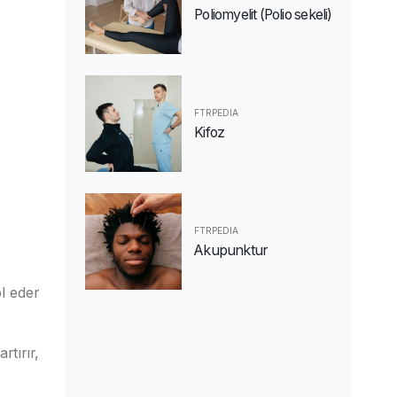
Poliomyelit (Polio sekeli)
FTRPEDIA
Kifoz
FTRPEDIA
Akupunktur
l eder
rtırır,