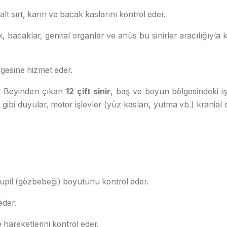
lt sırt, karın ve bacak kaslarını kontrol eder.
k, bacaklar, genital organlar ve anüs bu sinirler aracılığıyla 
esine hizmet eder.
:
Beyinden çıkan
12 çift sinir
, baş ve boyun bölgesindeki işl
ibi duyular, motor işlevler (yüz kasları, yutma vb.) kranial s
upil (gözbebeği) boyutunu kontrol eder.
eder.
areketlerini kontrol eder.