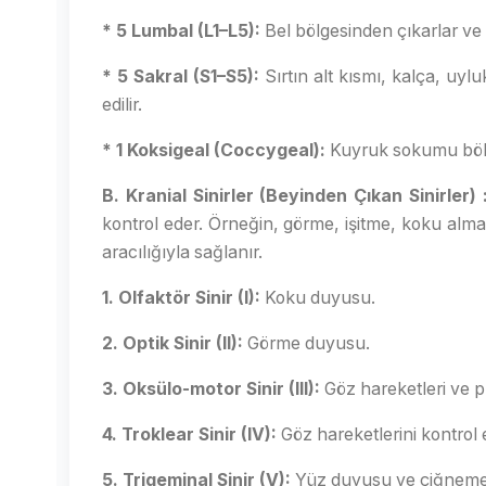
* 5 Lumbal (L1–L5):
Bel bölgesinden çıkarlar ve a
* 5 Sakral (S1–S5):
Sırtın alt kısmı, kalça, uylu
edilir.
* 1 Koksigeal (Coccygeal):
Kuyruk sokumu bölg
B. Kranial Sinirler (Beyinden Çıkan Sinirler) 
kontrol eder. Örneğin, görme, işitme, koku alma g
aracılığıyla sağlanır.
1. Olfaktör Sinir (I):
Koku duyusu.
2. Optik Sinir (II):
Görme duyusu.
3. Oksülo-motor Sinir (III):
Göz hareketleri ve p
4. Troklear Sinir (IV):
Göz hareketlerini kontrol 
5. Trigeminal Sinir (V):
Yüz duyusu ve çiğneme h