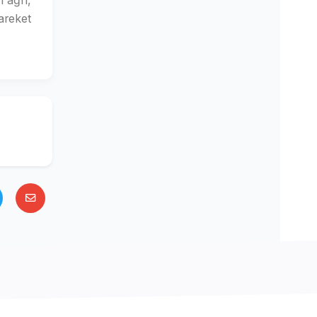
n ağrı,
areket