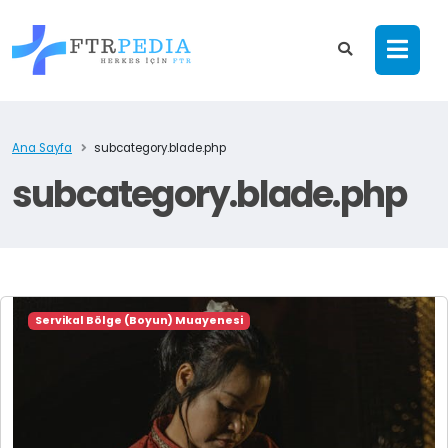
Ana Sayfa
subcategory.blade.php
subcategory.blade.php
Servikal Bölge (Boyun) Muayenesi