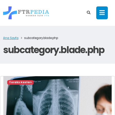
Ana Sayfa
subcategory.blade.php
subcategory.blade.php
Toraks Kasları