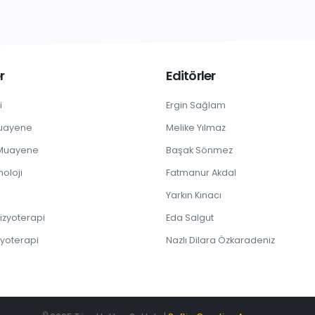
r
Editörler
i
Ergin Sağlam
Muayene
Melike Yılmaz
 Muayene
Başak Sönmez
noloji
Fatmanur Akdal
Yarkın Kınacı
izyoterapi
Eda Salgut
zyoterapi
Nazlı Dilara Özkaradeniz
©