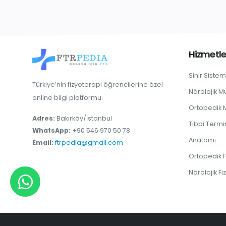
Hizmetle
Sinir Sistem
Türkiye’nin fizyoterapi öğrencilerine özel
Nörolojik 
online bilgi platformu.
Ortopedik
Adres:
Bakırköy/İstanbul
Tıbbi Termi
WhatsApp:
+90 546 970 50 78
Anatomi
Email:
ftrpedia@gmail.com
Ortopedik F
Nörolojik Fi