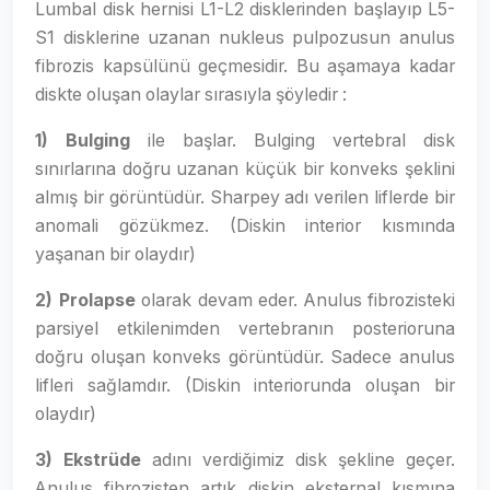
Lumbal disk hernisi L1-L2 disklerinden başlayıp L5-
S1 disklerine uzanan nukleus pulpozusun anulus
fibrozis kapsülünü geçmesidir. Bu aşamaya kadar
diskte oluşan olaylar sırasıyla şöyledir :
1) Bulging
ile başlar. Bulging vertebral disk
sınırlarına doğru uzanan küçük bir konveks şeklini
almış bir görüntüdür. Sharpey adı verilen liflerde bir
anomali gözükmez. (Diskin interior kısmında
yaşanan bir olaydır)
2) Prolapse
olarak devam eder. Anulus fibrozisteki
parsiyel etkilenimden vertebranın posterioruna
doğru oluşan konveks görüntüdür. Sadece anulus
lifleri sağlamdır. (Diskin interiorunda oluşan bir
olaydır)
3) Ekstrüde
adını verdiğimiz disk şekline geçer.
Anulus fibrozisten artık diskin eksternal kısmına