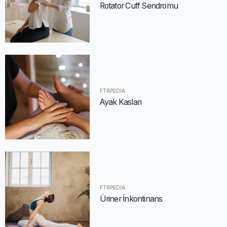
Rotator Cuff Sendromu
FTRPEDIA
Ayak Kasları
FTRPEDIA
Üriner İnkontinans