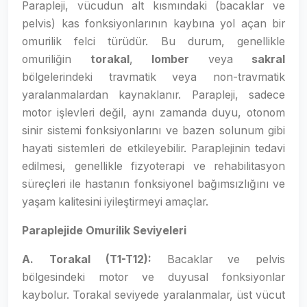
Parapleji, vücudun alt kısmındaki (bacaklar ve
pelvis) kas fonksiyonlarının kaybına yol açan bir
omurilik felci türüdür. Bu durum, genellikle
omuriliğin
torakal
,
lomber
veya
sakral
bölgelerindeki travmatik veya non-travmatik
yaralanmalardan kaynaklanır. Parapleji, sadece
motor işlevleri değil, aynı zamanda duyu, otonom
sinir sistemi fonksiyonlarını ve bazen solunum gibi
hayati sistemleri de etkileyebilir. Paraplejinin tedavi
edilmesi, genellikle fizyoterapi ve rehabilitasyon
süreçleri ile hastanın fonksiyonel bağımsızlığını ve
yaşam kalitesini iyileştirmeyi amaçlar.
Paraplejide Omurilik Seviyeleri
A. Torakal (T1-T12):
Bacaklar ve pelvis
bölgesindeki motor ve duyusal fonksiyonlar
kaybolur. Torakal seviyede yaralanmalar, üst vücut