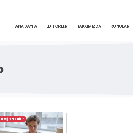
ANA SAYFA
EDİTÖRLER
HAKKIMIZDA
KONULAR
p
k Ağrı Nedir ?