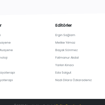
r
Editörler
i
Ergin Sağlam
Muayene
Melike Yılmaz
 Muayene
Başak Sönmez
noloji
Fatmanur Akdal
Yarkın Kınacı
izyoterapi
Eda Salgut
zyoterapi
Nazlı Dilara Özkaradeniz
©