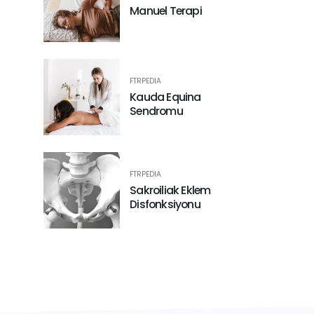
Manuel Terapi
FTRPEDIA
Kauda Equina
Sendromu
FTRPEDIA
Sakroiliak Eklem
Disfonksiyonu