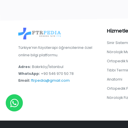
Hizmetle
Sinir Sistem
Türkiye’nin fizyoterapi öğrencilerine özel
Nörolojik 
online bilgi platformu.
Ortopedik
Adres:
Bakırköy/İstanbul
Tıbbi Termi
WhatsApp:
+90 546 970 50 78
Anatomi
Email:
ftrpedia@gmail.com
Ortopedik F
Nörolojik Fi