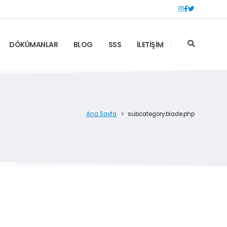
DÖKÜMANLAR
BLOG
SSS
İLETİŞİM
Ana Sayfa
subcategory.blade.php