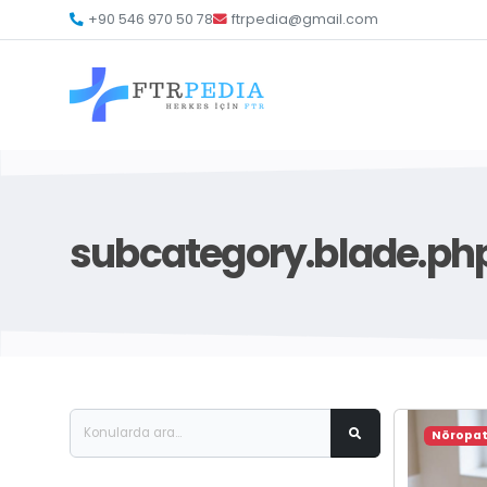
+90 546 970 50 78
ftrpedia@gmail.com
subcategory.blade.ph
Nöropati