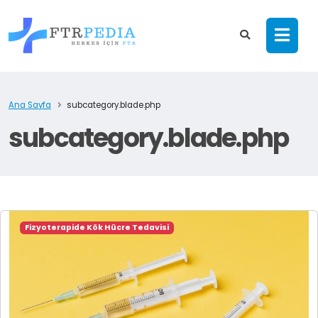
Ana Sayfa
subcategory.blade.php
subcategory.blade.php
Fizyoterapide Kök Hücre Tedavisi